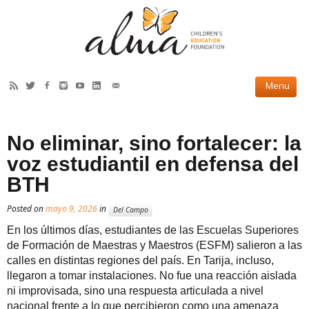
CÓMO AYUDAMOS
No eliminar, sino fortalecer: la
Proyectos Actuales
voz estudiantil en defensa del
Proyectos Culminados
BTH
Proyectos Asociados
Posted on
mayo 9, 2026
in
Del Campo
SOBRE NOSOTROS
En los últimos días, estudiantes de las Escuelas Superiores
de Formación de Maestras y Maestros (ESFM) salieron a las
Nuestra Historia
calles en distintas regiones del país. En Tarija, incluso,
llegaron a tomar instalaciones. No fue una reacción aislada
Nuestro Equipo
ni improvisada, sino una respuesta articulada a nivel
nacional frente a lo que percibieron como una amenaza
Reporte Anual 2019