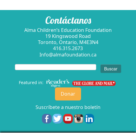
Contáctanos
Alma Children’s Education Foundation
19 Kingswood Road
Toronto, Ontario, M4E3N4
416.315.2673
Info@almafoundation.ca
Buscar:
Featured in:
Donar
Suscríbete a nuestro boletín