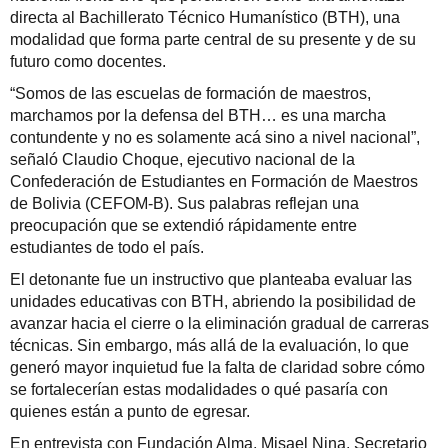
directa al Bachillerato Técnico Humanístico (BTH), una
Misión y Principios Rectores
modalidad que forma parte central de su presente y de su
futuro como docentes.
CÓMO PUEDE AYUDAR
“Somos de las escuelas de formación de maestros,
marchamos por la defensa del BTH… es una marcha
Donar
contundente y no es solamente acá sino a nivel nacional”,
Club Mariposa
señaló Claudio Choque, ejecutivo nacional de la
Confederación de Estudiantes en Formación de Maestros
Suscríbete
de Bolivia (CEFOM-B). Sus palabras reflejan una
preocupación que se extendió rápidamente entre
Eventos
estudiantes de todo el país.
Oportunidades de Voluntariado
El detonante fue un instructivo que planteaba evaluar las
unidades educativas con BTH, abriendo la posibilidad de
Empleo
avanzar hacia el cierre o la eliminación gradual de carreras
técnicas. Sin embargo, más allá de la evaluación, lo que
BLOG
generó mayor inquietud fue la falta de claridad sobre cómo
Del Campo
se fortalecerían estas modalidades o qué pasaría con
quienes están a punto de egresar.
Noticias y Eventos
En entrevista con Fundación Alma, Misael Nina, Secretario